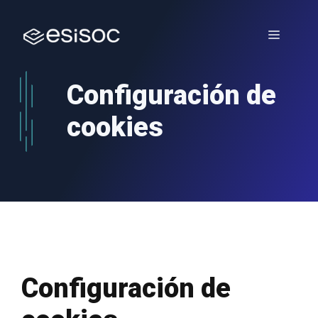
Saltar
al
Menú
contenido
Configuración de
cookies
Configuración de