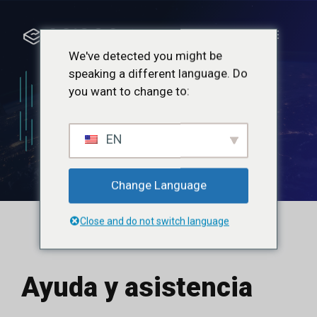
Saltar
al
Menú
contenido
We've detected you might be
speaking a different language. Do
Ayuda y
you want to change to:
asistencia
EN
Change Language
Close and do not switch language
Ayuda y asistencia