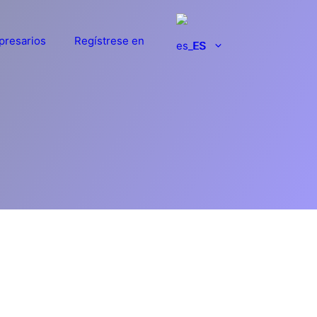
presarios
Regístrese en
ES