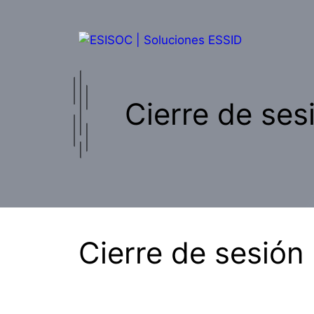
Saltar
al
contenido
Cierre de ses
Cierre de sesión