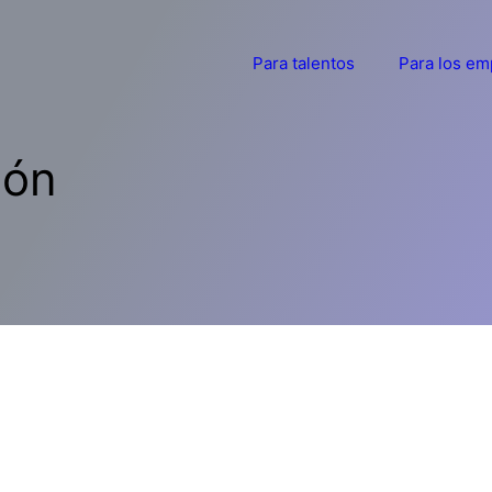
Para talentos
Para los em
ión