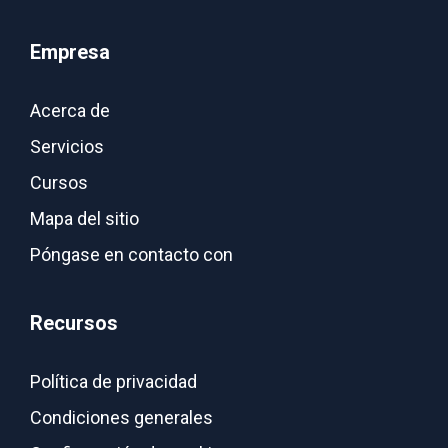
c
a
a
d
o
s
c
o
Empresa
n
u
c
.
t
c
e
Acerca de
e
o
d
n
n
Servicios
e
i
t
r
Cursos
d
e
a
Mapa del sitio
o
n
s
.
i
Póngase en contacto con
u
d
c
o
o
Recursos
.
n
t
Política de privacidad
e
Condiciones generales
n
i