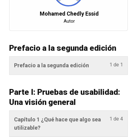
Mohamed Chedly Essid
Autor
Prefacio a la segunda edición
1 de 1
D
Prefacio a la segunda edición
e
b
e
Parte I: Pruebas de usabilidad:
i
Una visión general
n
s
1 de 4
D
Capítulo 1 ¿Qué hace que algo sea
c
e
utilizable?
r
b