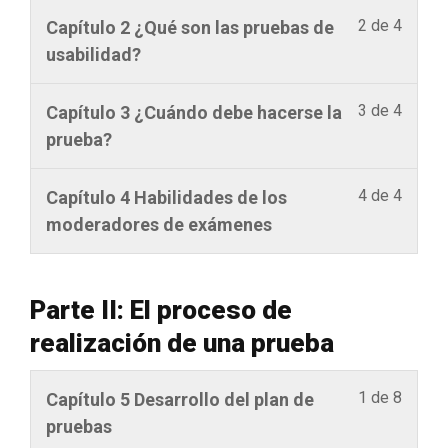
i
e
2 de 4
D
Capítulo 2 ¿Qué son las pruebas de
b
i
e
usabilidad?
i
n
b
r
s
e
3 de 4
D
Capítulo 3 ¿Cuándo debe hacerse la
s
c
i
e
prueba?
e
r
n
b
e
i
s
e
4 de 4
n
D
Capítulo 4 Habilidades de los
b
c
i
e
e
moderadores de exámenes
i
r
n
s
b
r
i
s
t
e
s
b
c
e
i
Parte II: El proceso de
e
i
r
c
n
realización de una prueba
e
r
i
u
s
n
s
b
r
c
1 de 8
D
Capítulo 5 Desarrollo del plan de
e
e
i
s
r
e
pruebas
s
e
r
o
i