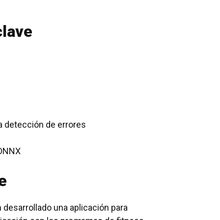
clave
a detección de errores
 ONNX
e
n desarrollado una aplicación para