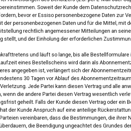
ereinstimmen. Soweit der Kunde dem Datenschutzrecht unt
rdern, bevor er Essiso personenbezogene Daten zur Verfü
it der personenbezogenen Daten und für die Mittel, mit
itstellung rechtlich angemessener Mitteilungen an seine M
ng stellt, und der Einholung der erforderlichen Zustimmun
krafttretens und läuft so lange, bis alle Bestellformula
Laufzeit eines Bestellscheins wird darin als Abonnemen
eres angegeben ist, verlängert sich der Abonnementzeitr
 mindestens 30 Tagen vor Ablauf des Abonnementzeitraums
rletzung. Jede Partei kann diesen Vertrag und alle anwe
, wenn die andere Partei diesen Vertrag wesentlich verlet
sfrist geheilt. Falls der Kunde diesen Vertrag oder ein 
 hat der Kunde Anspruch auf eine anteilige Rückerstatt
 Parteien vereinbaren, dass die Bestimmungen, die ihrer 
überdauern, die Beendigung ungeachtet des Grundes de