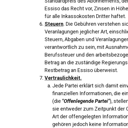
Standardpreis des Abonnements, der 
Essiso das Recht vor, Zinsen in Höh
für alle Inkassokosten Dritter haftet.
Steuern
. Die Gebühren verstehen si
Veranlagungen jeglicher Art, einschl
Steuern, Abgaben und Veranlagungen,
verantwortlich zu sein, mit Ausnah
Berufssteuer und den arbeitsbezogen
Betrag an die zuständige Regierungs
Restbetrag an Essiso überweist.
Vertraulichkeit.
Jede Partei erklärt sich damit e
finanziellen Informationen, die e
(die
"Offenlegende Partei"
), stell
sie entweder zum Zeitpunkt der O
Art der offengelegten Informatio
gehören jedoch keine Informatione