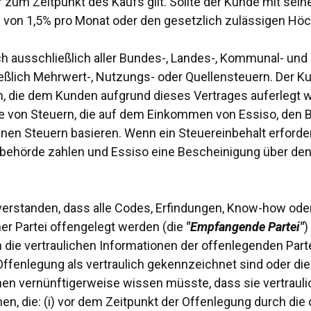
zum Zeitpunkt des Kaufs gilt. Sollte der Kunde mit seine
e von 1,5% pro Monat oder den gesetzlich zulässigen Hö
ch ausschließlich aller Bundes-, Landes-, Kommunal- un
ießlich Mehrwert-, Nutzungs- oder Quellensteuern. Der Kun
 die dem Kunden aufgrund dieses Vertrages auferlegt w
me von Steuern, die auf dem Einkommen von Essiso, den
en Steuern basieren. Wenn ein Steuereinbehalt erforderli
behörde zahlen und Essiso eine Bescheinigung über den
inverstanden, dass alle Codes, Erfindungen, Know-how od
iner Partei offengelegt werden (die
"Empfangende Partei"
)
en die vertraulichen Informationen der offenlegenden Parte
ffenlegung als vertraulich gekennzeichnet sind oder di
nen vernünftigerweise wissen müsste, dass sie vertrauli
n, die: (i) vor dem Zeitpunkt der Offenlegung durch die