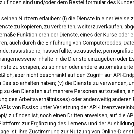
u finden sind und/oder dem Bestellformular des Kunde
 seinen Nutzern erlauben: (i) die Dienste in einer Weise z
Dienste zu kopieren, zu verbreiten, weiterzuverkaufen, ab
mäße Funktionieren der Dienste, eines der Kurse oder e
tören, auch durch die Einführung von Computercodes, Da
nde, rassistische, hasserfüllte, sexistische, pornografis
angemessene Inhalte in die Dienste einzugeben oder Ess
enste zu scrapen, zu spinnen oder andere automatisierte 
eßlich, aber nicht beschränkt auf den Zugriff auf API-End
Essiso erhalten haben; (v) die Dienste zu verwenden, u
ang zu den Diensten auf mehrere Personen aufzuteilen, ei
g des Arbeitsverhältnisses) oder anderweitig anderen 
ie APIs von Essiso unter Verletzung der API-Lizenzvereinb
 zu finden ist, noch einen Dritten anweisen, auf die APIs
lattform zur Ergänzung des Lernens und der Ausbildung d
er Lage ist, ihre Zustimmung zur Nutzung von Online-Dien