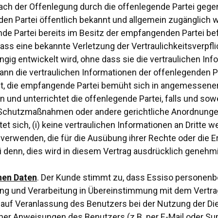
 nach der Offenlegung durch die offenlegende Partei ge
n Partei öffentlich bekannt und allgemein zugänglich we
de Partei bereits im Besitz der empfangenden Partei bef
dass eine bekannte Verletzung der Vertraulichkeitsverpflic
ig entwickelt wird, ohne dass sie die vertraulichen In
nn die vertraulichen Informationen der offenlegenden P
zt, die empfangende Partei bemüht sich in angemessene
 und unterrichtet die offenlegende Partei, falls und sowe
, Schutzmaßnahmen oder andere gerichtliche Anordnunge
t sich, (i) keine vertraulichen Informationen an Dritte w
verwenden, die für die Ausübung ihrer Rechte oder die Er
i denn, dies wird in diesem Vertrag ausdrücklich genehmigt
nen Daten
. Der Kunde stimmt zu, dass Essiso personenb
cherung und Verarbeitung in Übereinstimmung mit dem Ve
g auf Veranlassung des Benutzers bei der Nutzung der Dien
er Anweisungen des Benutzers (z.B. per E-Mail oder Su