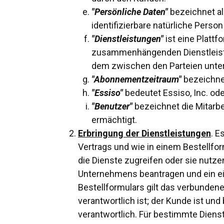
"Persönliche Daten"
bezeichnet all
identifizierbare natürliche Pers
"Dienstleistungen"
ist eine Plattf
zusammenhängenden Dienstleistu
dem zwischen den Parteien unter
"Abonnementzeitraum"
bezeichnet
"Essiso"
bedeutet Essiso, Inc. od
"Benutzer"
bezeichnet die Mitarbe
ermächtigt.
Erbringung der Dienstleistungen
. E
Vertrags und wie in einem Bestellf
die Dienste zugreifen oder sie nut
Unternehmens beantragen und ein eig
Bestellformulars gilt das verbunden
verantwortlich ist; der Kunde ist u
verantwortlich. Für bestimmte Diens