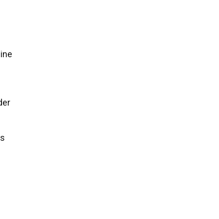
ine
der
es