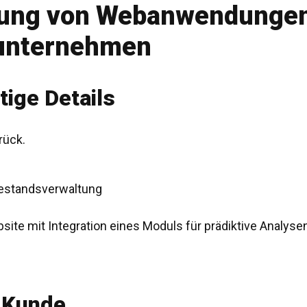
klung von Webanwendunge
sunternehmen
tige Details
rück.
Bestandsverwaltung
ite mit Integration eines Moduls für prädiktive Analyse
Kunde