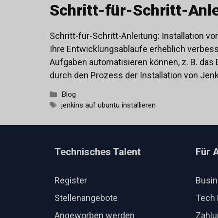
Schritt-für-Schritt-Anl
Schritt-für-Schritt-Anleitung: Installation 
Ihre Entwicklungsabläufe erheblich verbes
Aufgaben automatisieren können, z. B. das Er
durch den Prozess der Installation von Jenki
Kategorien
Blog
Schlagwörter
jenkins auf ubuntu installieren
Technisches Talent
Für 
Register
Busi
Stellenangebote
Tech 
Angeworben werden
Zahlu