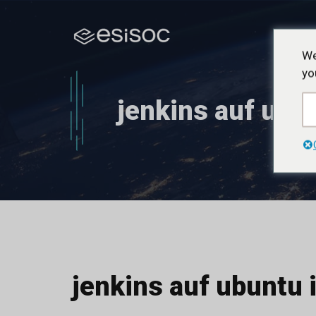
Zum
Inhalt
springen
We
yo
jenkins auf ubun
jenkins auf ubuntu i