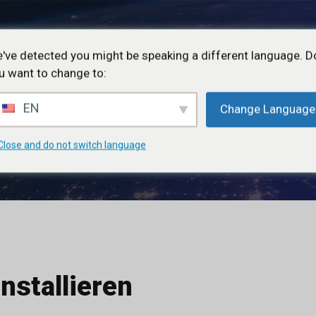
Für Talente
Für 
've detected you might be speaking a different language. D
u want to change to:
tu installieren
EN
Change Language
Close and do not switch language
nstallieren