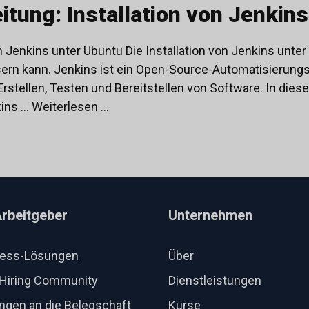
eitung: Installation von Jenkin
von Jenkins unter Ubuntu Die Installation von Jenkins unte
sern kann. Jenkins ist ein Open-Source-Automatisierung
stellen, Testen und Bereitstellen von Software. In dieser
ns ...
Weiterlesen …
Arbeitgeber
Unternehmen
ness-Lösungen
Über
Hiring Community
Dienstleistungen
ngen an die Belegschaft
Kurse