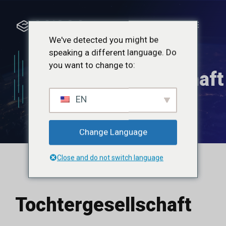
Zum
Inhalt
Menü
springen
We've detected you might be
speaking a different language. Do
you want to change to:
Tochtergesellschaft
EN
Change Language
Close and do not switch language
Tochtergesellschaft