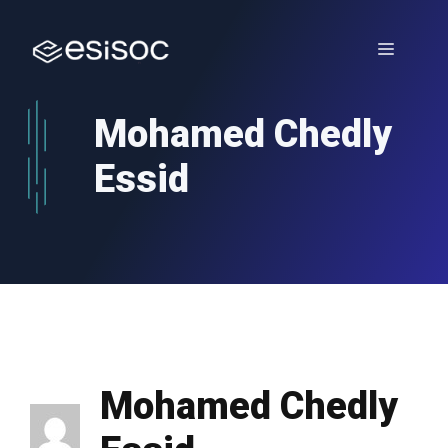
Zum
Inhalt
Menü
springen
Mohamed Chedly
Essid
Mohamed Chedly