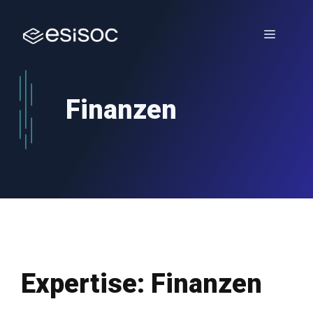
Zum
Inhalt
Menü
springen
Finanzen
Expertise:
Finanzen