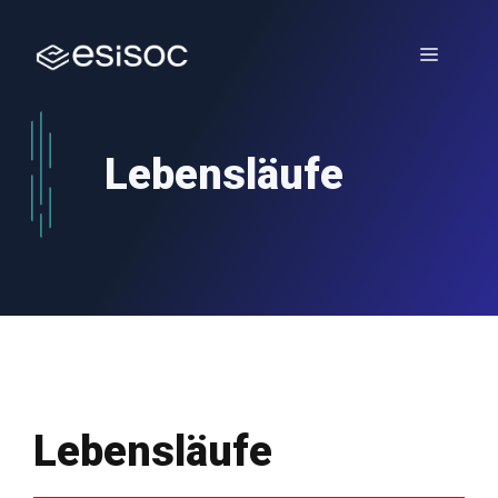
Zum
Inhalt
Menü
springen
Lebensläufe
Lebensläufe