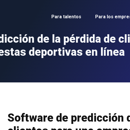
Para talentos
Para los empre
icción de la pérdida de cl
stas deportivas en línea
Software de predicción d