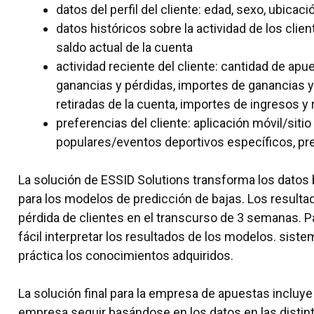
datos del perfil del cliente: edad, sexo, ubicaci
datos históricos sobre la actividad de los clien
saldo actual de la cuenta
actividad reciente del cliente: cantidad de a
ganancias y pérdidas, importes de ganancias y
retiradas de la cuenta, importes de ingresos y 
preferencias del cliente: aplicación móvil/sit
populares/eventos deportivos específicos, pre
La solución de ESSID Solutions transforma los datos b
para los modelos de predicción de bajas. Los result
pérdida de clientes en el transcurso de 3 semanas. Pa
fácil interpretar los resultados de los modelos.
siste
práctica los conocimientos adquiridos.
La solución final para la empresa de apuestas incluye
empresa seguir basándose en los datos en las distinta