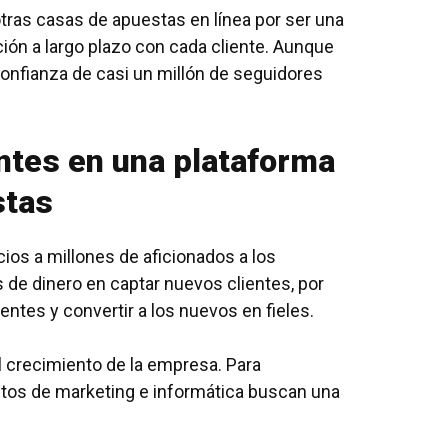
ras casas de apuestas en línea por ser una
ión a largo plazo con cada cliente. Aunque
confianza de casi un millón de seguidores
entes en una plataforma
stas
ios a millones de aficionados a los
s de dinero en captar nuevos clientes, por
entes y convertir a los nuevos en fieles.
l crecimiento de la empresa. Para
ntos de marketing e informática buscan una