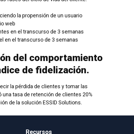
iciendo la propensión de un usuario
tio web
entes en el transcurso de 3 semanas
fiel en el transcurso de 3 semanas
ión del comportamiento
dice de fidelización.
cir la pérdida de clientes y tomar las
ó una tasa de retención de clientes 20%
ión de la solución ESSID Solutions.
Recursos