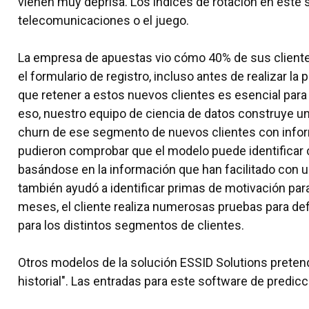
vienen muy deprisa. Los índices de rotación en este
telecomunicaciones o el juego.
La empresa de apuestas vio cómo 40% de sus cliente
el formulario de registro, incluso antes de realizar l
que retener a estos nuevos clientes es esencial para
eso, nuestro
equipo de ciencia de datos
construye un
churn de ese segmento de nuevos clientes con infor
pudieron comprobar que el modelo puede identificar c
basándose en la información que han facilitado con u
también ayudó a identificar primas de motivación para
meses, el cliente realiza numerosas pruebas para def
para los distintos segmentos de clientes.
Otros modelos de la solución ESSID Solutions preten
historial". Las entradas para este software de predicc