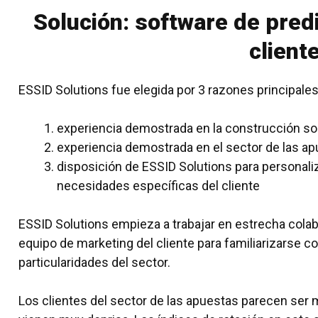
Solución: software de predi
client
ESSID Solutions fue elegida por 3 razones principales
experiencia demostrada en la construcción
so
experiencia demostrada en el sector de las ap
disposición de ESSID Solutions para personaliz
necesidades específicas del cliente
ESSID Solutions empieza a trabajar en estrecha colab
equipo de marketing del cliente para familiarizarse co
particularidades del sector.
Los clientes del sector de las apuestas parecen ser