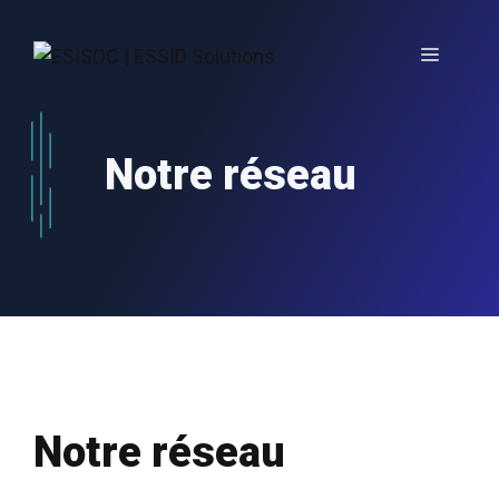
Aller
au
Menu
contenu
Notre réseau
Notre réseau