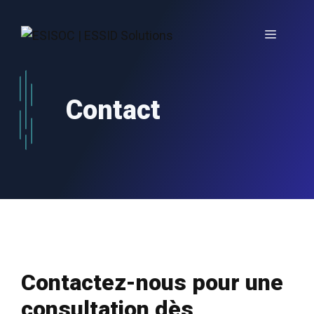
Aller
au
Menu
contenu
Contact
Contactez-nous pour une
consultation dès