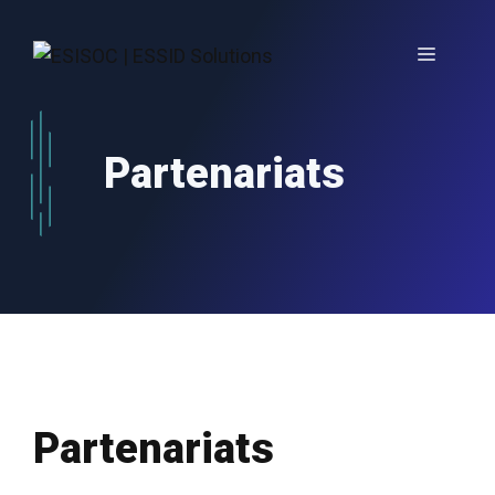
Aller
au
Menu
contenu
Partenariats
Partenariats