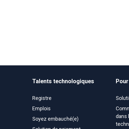
Talents technologiques
Pour
Registre
Solut
Emplois
Comm
dans 
Soyez embauché(e)
techn