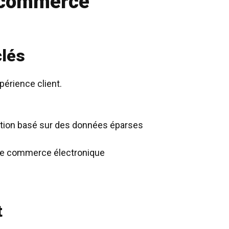
e commerce
clés
périence client.
tion basé sur des données éparses
 de commerce électronique
t