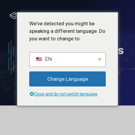
Aller
au
Menu
contenu
We've detected you might be
speaking a different language. Do
Optimisation des
you want to change to:
performances des
EN
campagnes de
marketing
Change Language
Close and do not switch language