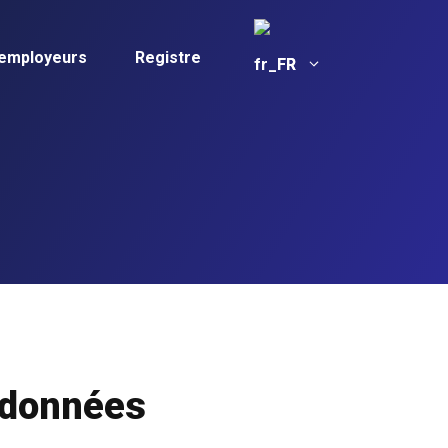
 employeurs
Registre
FR
 données