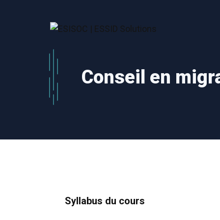
Aller
au
contenu
Conseil en migr
Syllabus du cours