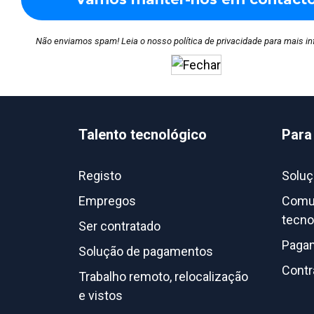
Não enviamos spam! Leia o nosso
política de privacidade
para mais in
Talento tecnológico
Para
Registo
Soluç
Empregos
Comun
tecno
Ser contratado
Pagam
Solução de pagamentos
Contr
Trabalho remoto, relocalização
e vistos