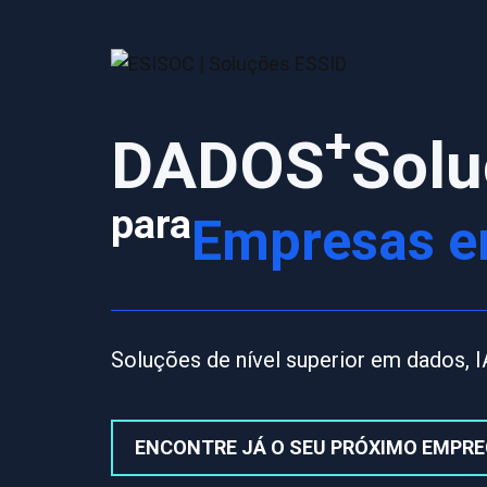
Saltar
para
o
conteúdo
+
DADOS
Solu
para
Empresas e
Soluções de nível superior em dados, IA
ENCONTRE JÁ O SEU PRÓXIMO EMPR