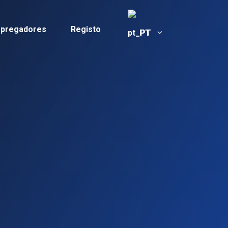
mpregadores
Registo
PT