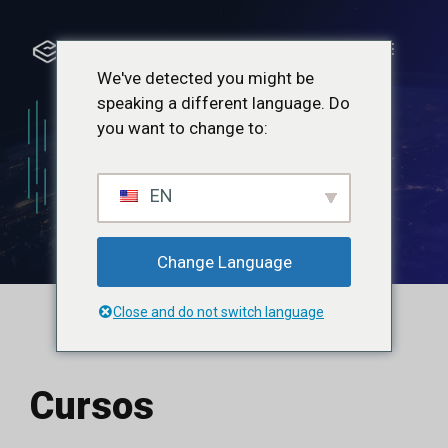
Saltar
para
Menu
o
We've detected you might be
conteúdo
speaking a different language. Do
you want to change to:
Cursos
EN
Change Language
Close and do not switch language
Cursos