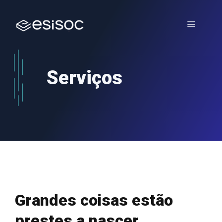
Saltar
para
Menu
o
conteúdo
Serviços
Grandes coisas estão
prestes a nascer