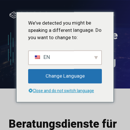
Zum
Inhalt
Menü
springen
We've detected you might be
speaking a different language. Do
Beratungsdienste
you want to change to:
für
EN
Kundenerfahrung
Change Language
Close and do not switch language
Beratungsdienste für