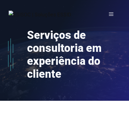
Saltar
para
Menu
o
conteúdo
Serviços de
consultoria em
experiência do
cliente