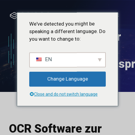
Zum
Inhalt
Menü
springen
We've detected you might be
speaking a different language. Do
OCR Software zur
you want to change to:
Bearbeitung von
EN
Versicherungsansp
Change Language
Close and do not switch language
OCR Software zur