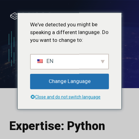
Saltar
al
Menú
contenido
We've detected you might be
speaking a different language. Do
you want to change to:
Python
EN
Change Language
Close and do not switch language
Expertise:
Python