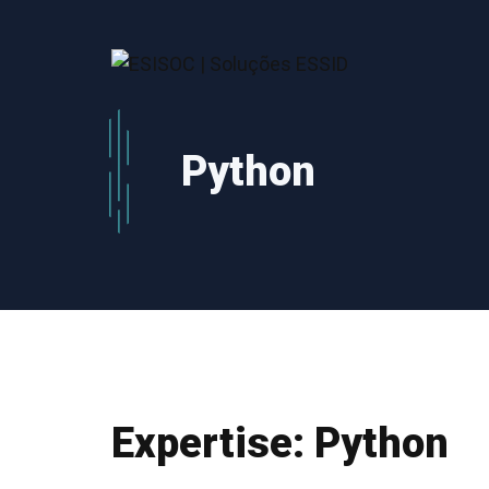
Saltar
para
o
conteúdo
Python
Expertise:
Python