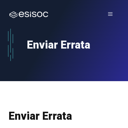
Saltar
para
Menu
o
conteúdo
Enviar Errata
Enviar Errata