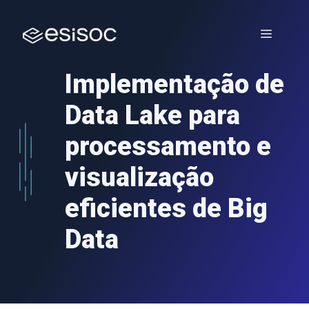
Saltar
para
Menu
o
conteúdo
Implementação de
Data Lake para
processamento e
visualização
eficientes de Big
Data