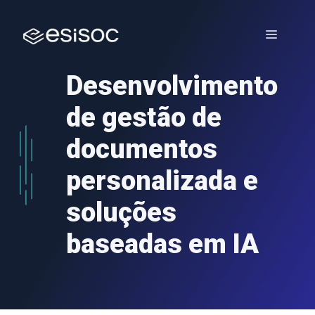
Saltar
para
Menu
o
conteúdo
Desenvolvimento
de gestão de
documentos
personalizada e
soluções
baseadas em IA