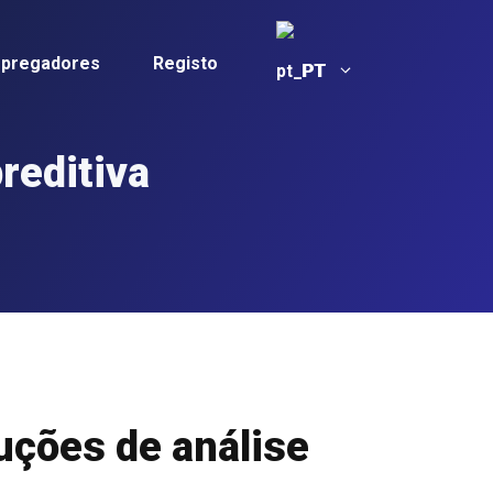
mpregadores
Registo
PT
reditiva
uções de análise